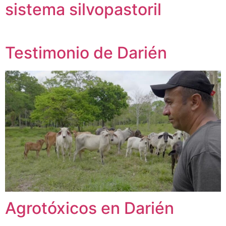
sistema silvopastoril
Testimonio de Darién
Agrotóxicos en Darién