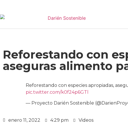
Reforestando con es
aseguras alimento p
Reforestando con especies apropiadas, asegu
pic.twitter.com/k0f24p6GTl
— Proyecto Darién Sostenible (@DarienPro
enero 11, 2022
4:29 pm
Videos